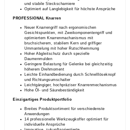
und stabile Steckscharniere
Optimiert auf Langlebigkeit für höchste Ansprüche
PROFESSIONAL Knarren
Neuer Knarrengriff nach ergonomischen
Gesichtspunkten, mit Zweikomponentengriff und
optimiertem Knarrenmachanismus mit
bruchsicherem, stabilem Kern und griffiger
Ummantelung mit hoher Rutschhemmung
Hoher Abgleitschutz durch spezielle
Daumenmulden
Geringere Belastung für Gelenke bei gleichzeitig
höherem Drehmoment
Leichte Einhandbedienung durch Schnelllöseknopf
und Richtungsumschalter
Leichtgängiger, hochpräziser Knarrenmechanismus
Hohe Öl- und Säurebeständigkeit
Einzigartiges Produktportfolio
Breites Produktsortiment für verschiedenste
Anwendungen
14 professionelle Werkzeugkoffer optimiert für
individuelle Ansprüche
Innovative, zukunftsorientierte