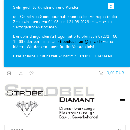
X
Sehr geehrte Kundinnen und Kunden,
auf Grund von Sommerurlaub kann es bei Anfragen in der
Zeit zwischen dem 01.08. und 21.08.2026 teilweise zu
Verzögerungen kommen.
Bei sehr dringenden Anfragen bitte telefonisch 07231 / 56
19 66 oder per Email an
strobeldiamant@gmx.de
vorab
klären. Wir danken Ihnen für Ihr Verständnis!
Eine schöne Urlaubszeit wünscht STROBEL DIAMANT
0,00 EUR