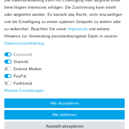
Die Datenverarbeitung kann mit Einwilligung oder aufgrund eines
Newsletter
berechtigten Interesses erfolgen. Die Zustimmung kann erteilt
Newsletter
E-MAIL **
oder abgelehnt werden. Es besteht das Recht, nicht einzuwilligen
Honig
und die Einwilligung zu einem späteren Zeitpunkt zu ändern oder
Hiermit bestätige ich, dass ich die
Daten­schutz­erklärung
gelesen habe. Meine
zu widerrufen. Beachten Sie unser
Impressum
und weitere
Einwilligung kann ich jederzeit widerrufen.**
Hinweise zur Verwendung personenbezogener Daten in unserer
Daten­schutz­erklärung
.
Abonnieren
Essenziell
** Hierbei handelt es sich um ein Pflichtfeld.
Statistik
STAY CONNECTED.
Externe Medien
PayPal
Funktional
Weitere Einstellungen
Alle akzeptieren
Alle ablehnen
Auswahl akzeptieren