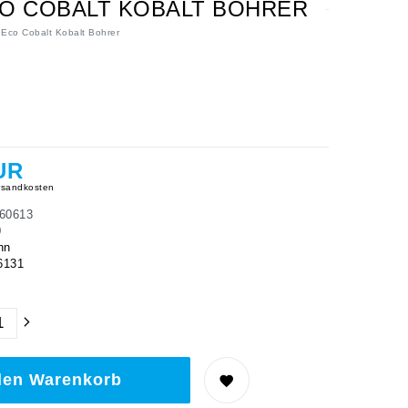
ECO COBALT KOBALT BOHRER
 Eco Cobalt Kobalt Bohrer
UR
sandkosten
60613
0
hn
6131
den Warenkorb