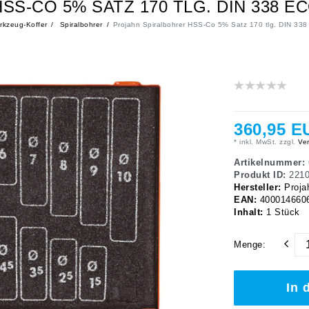
S-CO 5% SATZ 170 TLG. DIN 338 
kzeug-Koffer
Spiralbohrer
Projahn Spiralbohrer HSS-Co 5% Satz 170 tlg. DIN 338
360,95 E
* inkl. MwSt. zzgl.
Ver
Artikelnummer:
Produkt ID:
221
Hersteller:
Proja
EAN:
400014660
Inhalt:
1
Stück
Menge:
In 