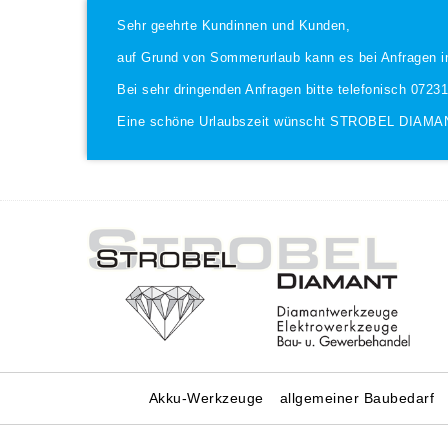
Sehr geehrte Kundinnen und Kunden,
auf Grund von Sommerurlaub kann es bei Anfragen i
Bei sehr dringenden Anfragen bitte telefonisch 0723
Eine schöne Urlaubszeit wünscht STROBEL DIAMA
Akku-Werkzeuge
allgemeiner Baubedarf