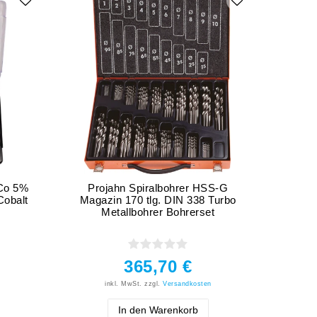
-Co 5%
Projahn Spiralbohrer HSS-G
Proja
Cobalt
Magazin 170 tlg. DIN 338 Turbo
17
Metallbohrer Bohrerset
365,70 €
inkl. MwSt.
zzgl.
Versandkosten
In den Warenkorb