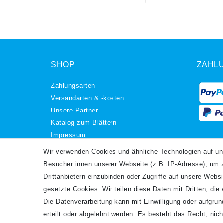
SHOP
ZAHL
Zahlungsarten
Versandarten & -kosten
Unsere Partner
Katalog zum Blättern
Impressum
Daten­schutz­erklärung
VERS
Wir verwenden Cookies und ähnliche Technologien auf u
AGB
Besucher:innen unserer Webseite (z.B. IP-Adresse), um z
Barrierefreiheitserklärung
Drittanbietern einzubinden oder Zugriffe auf unsere Websi
Widerrufs­recht
gesetzte Cookies. Wir teilen diese Daten mit Dritten, die
Kontakt
Die Datenverarbeitung kann mit Einwilligung oder aufgru
Vertrag widerrufen
erteilt oder abgelehnt werden. Es besteht das Recht, nich