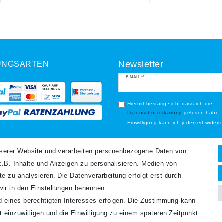
UNGSARTEN
Newsletter
Newsletter
E-MAIL **
Honig
Hiermit bestätige ich, dass ich die
Daten­schutz­erklärung
gelesen habe.
Einwilligung kann ich jederzeit widerr
Abonnieren
ANDARTEN
nserer Website und verarbeiten personenbezogene Daten von
.B. Inhalte und Anzeigen zu personalisieren, Medien von
** Hierbei handelt es sich um ein P
te zu analysieren. Die Datenverarbeitung erfolgt erst durch
 wir in den Einstellungen benennen.
nd eines berechtigten Interesses erfolgen. Die Zustimmung kann
t einzuwilligen und die Einwilligung zu einem späteren Zeitpunkt