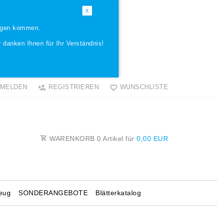
X
ungen kommen.
 danken Ihnen für Ihr Verständnis!
MELDEN
REGISTRIEREN
WUNSCHLISTE
WARENKORB
0
Artikel für
0,00 EUR
eug
SONDERANGEBOTE
Blätterkatalog