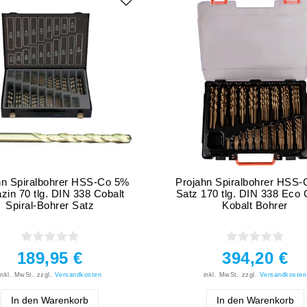
hn Spiralbohrer HSS-Co 5%
Projahn Spiralbohrer HSS
zin 70 tlg. DIN 338 Cobalt
Satz 170 tlg. DIN 338 Eco 
Spiral-Bohrer Satz
Kobalt Bohrer
189,95 €
394,20 €
inkl. MwSt.
zzgl.
Versandkosten
inkl. MwSt.
zzgl.
Versandkosten
In den Warenkorb
In den Warenkorb