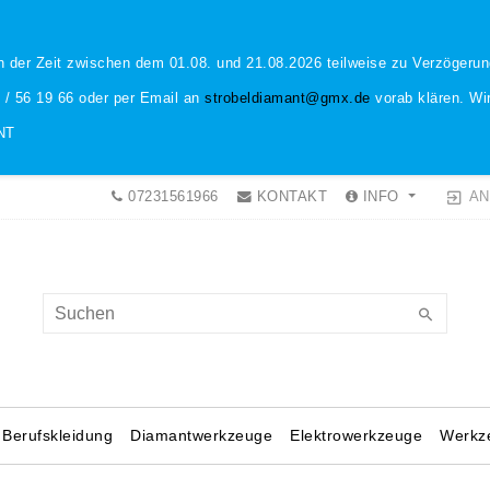
n der Zeit zwischen dem 01.08. und 21.08.2026 teilweise zu Verzöger
1 / 56 19 66 oder per Email an
strobeldiamant@gmx.de
vorab klären. Wir
NT
AN
07231561966
KONTAKT
INFO
Berufskleidung
Diamantwerkzeuge
Elektrowerkzeuge
Werkz