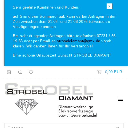
X
Sehr geehrte Kundinnen und Kunden,
auf Grund von Sommerurlaub kann es bei Anfragen in der
Zeit zwischen dem 01.08. und 21.08.2026 teilweise zu
Verzögerungen kommen.
Bei sehr dringenden Anfragen bitte telefonisch 07231 / 56
19 66 oder per Email an
strobeldiamant@gmx.de
vorab
klären. Wir danken Ihnen für Ihr Verständnis!
Eine schöne Urlaubszeit wünscht STROBEL DIAMANT
0,00 EUR