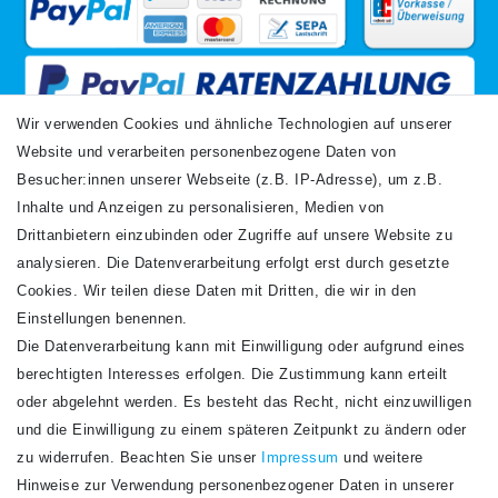
Wir verwenden Cookies und ähnliche Technologien auf unserer
Website und verarbeiten personenbezogene Daten von
VERSANDARTEN
Besucher:innen unserer Webseite (z.B. IP-Adresse), um z.B.
Inhalte und Anzeigen zu personalisieren, Medien von
Drittanbietern einzubinden oder Zugriffe auf unsere Website zu
analysieren. Die Datenverarbeitung erfolgt erst durch gesetzte
Cookies. Wir teilen diese Daten mit Dritten, die wir in den
Einstellungen benennen.
Die Datenverarbeitung kann mit Einwilligung oder aufgrund eines
Newsletter
berechtigten Interesses erfolgen. Die Zustimmung kann erteilt
Newsletter
E-MAIL **
oder abgelehnt werden. Es besteht das Recht, nicht einzuwilligen
Honig
und die Einwilligung zu einem späteren Zeitpunkt zu ändern oder
Hiermit bestätige ich, dass ich die
Daten­schutz­erklärung
gelesen habe. Meine
zu widerrufen. Beachten Sie unser
Impressum
und weitere
Einwilligung kann ich jederzeit widerrufen.**
Hinweise zur Verwendung personenbezogener Daten in unserer