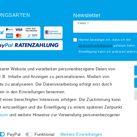
UNGSARTEN
Newsletter
Newsletter
E-MAIL **
Honig
Hiermit bestätige ich, dass ich die
Daten­schutz­erklärung
gelesen habe.
Einwilligung kann ich jederzeit widerr
Abonnieren
ANDARTEN
nserer Website und verarbeiten personenbezogene Daten von
.B. Inhalte und Anzeigen zu personalisieren, Medien von
** Hierbei handelt es sich um ein P
te zu analysieren. Die Datenverarbeitung erfolgt erst durch
 wir in den Einstellungen benennen.
nd eines berechtigten Interesses erfolgen. Die Zustimmung kann
t einzuwilligen und die Einwilligung zu einem späteren Zeitpunkt
ssum
und weitere Hinweise zur Verwendung personenbezogener
PayPal
Funktional
Weitere Einstellungen