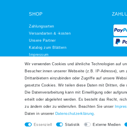
SHOP
ZAHL
Zahlungsarten
Versandarten & -kosten
Unsere Partner
Katalog zum Blättern
Impressum
Daten­schutz­erklärung
VERS
Wir verwenden Cookies und ähnliche Technologien auf u
AGB
Besucher:innen unserer Webseite (z.B. IP-Adresse), um z
Barrierefreiheitserklärung
Drittanbietern einzubinden oder Zugriffe auf unsere Websi
Widerrufs­recht
gesetzte Cookies. Wir teilen diese Daten mit Dritten, die
Kontakt
Die Datenverarbeitung kann mit Einwilligung oder aufgru
Vertrag widerrufen
erteilt oder abgelehnt werden. Es besteht das Recht, nich
zu ändern oder zu widerrufen. Beachten Sie unser
Impre
Daten in unserer
Daten­schutz­erklärung
.
Es gilt unsere
Datenschutzerklärung
Essenziell
Statistik
Externe Medien