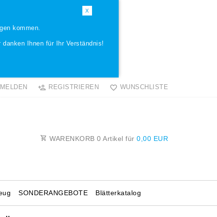
X
ungen kommen.
 danken Ihnen für Ihr Verständnis!
MELDEN
REGISTRIEREN
WUNSCHLISTE
WARENKORB
0
Artikel für
0,00 EUR
eug
SONDERANGEBOTE
Blätterkatalog