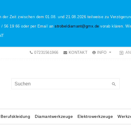
n der Zeit zwischen dem 01.08. und 21.08.2026 teilweise zu Verzöger
1 / 56 19 66 oder per Email an
strobeldiamant@gmx.de
vorab klären. Wir
NT
AN
07231561966
KONTAKT
INFO
Berufskleidung
Diamantwerkzeuge
Elektrowerkzeuge
Werkz