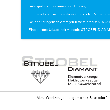
Sehr geehrte Kundinnen und Kunden,
auf Grund von Sommerurlaub kann es bei Anfragen i
Bei sehr dringenden Anfragen bitte telefonisch 0723
Eine schöne Urlaubszeit wünscht STROBEL DIAMA
Akku-Werkzeuge
allgemeiner Baubedarf