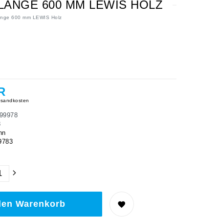
LÄNGE 600 MM LEWIS HOLZ
Länge 600 mm LEWIS Holz
R
sandkosten
99978
8
hn
9783
den Warenkorb