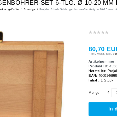
ENBOHRER-SET 6-TLG. Ø 10-20 MM 
rkzeug-Koffer
Sonstige
Projahn S Holz Schlangenbohrer-Set 6-tlg. ø 10-20 mm 
80,70 EU
* inkl. MwSt. zzgl.
Ver
Artikelnummer:
Produkt ID:
453
Hersteller:
Proja
EAN:
400014699
Inhalt:
1
Stück
Menge:
In 