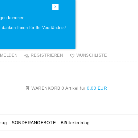
X
ungen kommen.
 danken Ihnen für Ihr Verständnis!
MELDEN
REGISTRIEREN
WUNSCHLISTE
WARENKORB
0
Artikel für
0,00 EUR
eug
SONDERANGEBOTE
Blätterkatalog