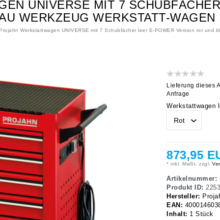
EN UNIVERSE MIT 7 SCHUBFÄCHER
LAU WERKZEUG WERKSTATT-WAGEN
Projahn Werkstattwagen UNIVERSE mit 7 Schubfächer leer E-POWER Version rot und b
Lieferung dieses A
Anfrage
Werkstattwagen l
873,95 
* inkl. MwSt. zzgl.
Ver
Artikelnummer:
Produkt ID:
225
Hersteller:
Proja
EAN:
400014603
Inhalt:
1
Stück