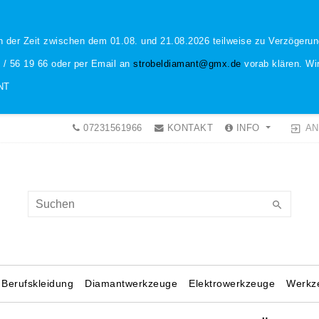
n der Zeit zwischen dem 01.08. und 21.08.2026 teilweise zu Verzöger
1 / 56 19 66 oder per Email an
strobeldiamant@gmx.de
vorab klären. Wir
NT
AN
07231561966
KONTAKT
INFO
Berufskleidung
Diamantwerkzeuge
Elektrowerkzeuge
Werkz