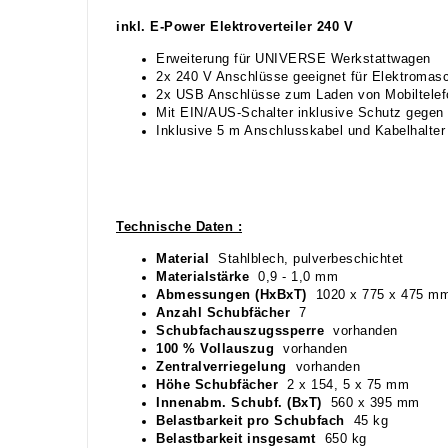
inkl. E-Power Elektroverteiler 240 V
Erweiterung für UNIVERSE Werkstattwagen
2x 240 V Anschlüsse geeignet für Elektromasc
2x USB Anschlüsse zum Laden von Mobiltelef
Mit EIN/AUS-Schalter inklusive Schutz gegen 
Inklusive 5 m Anschlusskabel und Kabelhalter
Technische Daten :
Material
Stahlblech, pulverbeschichtet
Materialstärke
0,9 - 1,0 mm
Abmessungen (HxBxT)
1020 x 775 x 475 m
Anzahl Schubfächer
7
Schubfachauszugssperre
vorhanden
100 % Vollauszug
vorhanden
Zentralverriegelung
vorhanden
Höhe Schubfächer
2 x 154, 5 x 75 mm
Innenabm. Schubf. (BxT)
560 x 395 mm
Belastbarkeit pro Schubfach
45 kg
Belastbarkeit insgesamt
650 kg