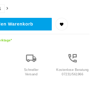
den Warenkorb
erktage*
Schneller
Kostenlose Beratung
Versand
07231/561966