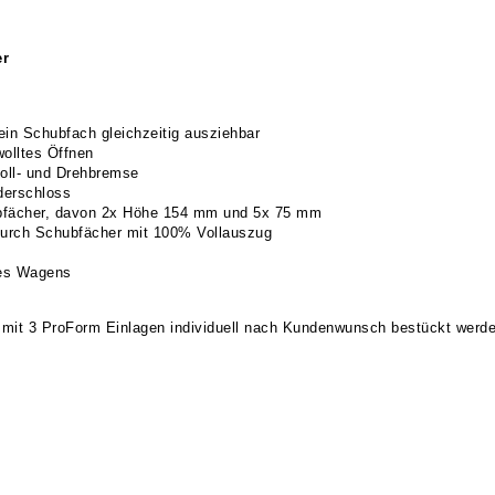
er
ein Schubfach gleichzeitig ausziehbar
olltes Öffnen
oll- und Drehbremse
nderschloss
fächer, davon 2x Höhe 154 mm und 5x 75 mm
durch Schubfächer mit 100% Vollauszug
des Wagens
it 3 ProForm Einlagen individuell nach Kundenwunsch bestückt werden