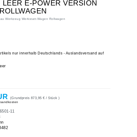
 LEER E-POWER VERSION
 ROLLWAGEN
lau Werkzeug Werkstatt-Wagen Rollwagen
rtikels nur innerhalb Deutschlands - Auslandsversand auf
eer
EUR
(Grundpreis
873,95 € / Stück
)
sandkosten
6501-11
3
hn
8482