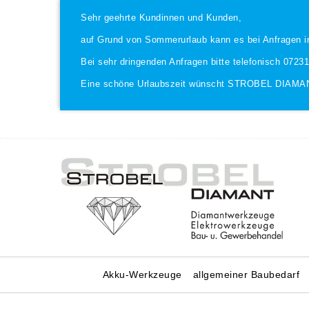
Sehr geehrte Kundinnen und Kunden,
auf Grund von Sommerurlaub kann es bei Anfragen i
Bei sehr dringenden Anfragen bitte telefonisch 0723
Eine schöne Urlaubszeit wünscht STROBEL DIAMA
Akku-Werkzeuge
allgemeiner Baubedarf