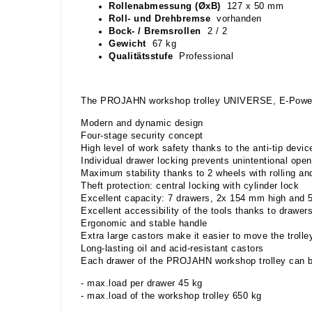
Rollenabmessung (ØxB)
127 x 50 mm
Roll- und Drehbremse
vorhanden
Bock- / Bremsrollen
2 / 2
Gewicht
67 kg
Qualitätsstufe
Professional
The PROJAHN workshop trolley UNIVERSE, E-Powe
Modern and dynamic design
Four-stage security concept
High level of work safety thanks to the anti-tip devi
Individual drawer locking prevents unintentional open
Maximum stability thanks to 2 wheels with rolling an
Theft protection: central locking with cylinder lock
Excellent capacity: 7 drawers, 2x 154 mm high and
Excellent accessibility of the tools thanks to drawer
Ergonomic and stable handle
Extra large castors make it easier to move the trolle
Long-lasting oil and acid-resistant castors
Each drawer of the PROJAHN workshop trolley can be
- max.load per drawer 45 kg
- max.load of the workshop trolley 650 kg