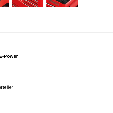
E-Power
teiler
-