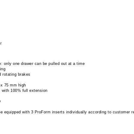
r
ce: only one drawer can be pulled out at a time
ing
d rotating brakes
 5x 75 mm high
s with 100% full extension
y
 equipped with 3 ProForm inserts individually according to customer r