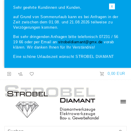
X
Sehr geehrte Kundinnen und Kunden,
auf Grund von Sommerurlaub kann es bei Anfragen in der
Zeit zwischen dem 01.08. und 21.08.2026 teilweise zu
Verzögerungen kommen.
Bei sehr dringenden Anfragen bitte telefonisch 07231 / 56
19 66 oder per Email an
strobeldiamant@gmx.de
vorab
klären. Wir danken Ihnen für Ihr Verständnis!
Eine schöne Urlaubszeit wünscht STROBEL DIAMANT
0,00 EUR