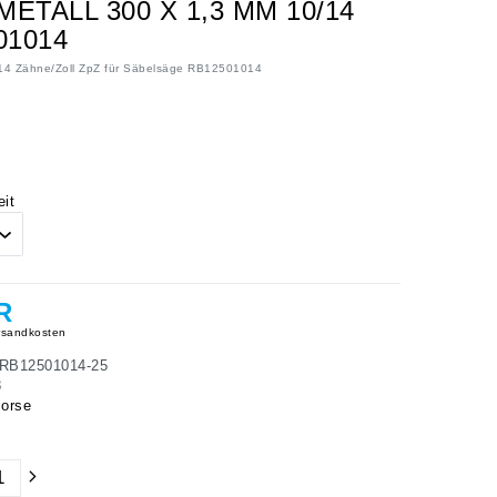
TALL 300 X 1,3 MM 10/14
01014
14 Zähne/Zoll ZpZ für Säbelsäge RB12501014
it
R
sandkosten
RB12501014-25
8
orse