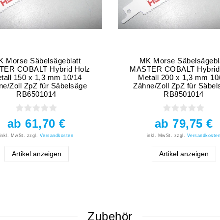
 Morse Säbelsägeblatt
MK Morse Säbelsägebl
ER COBALT Hybrid Holz
MASTER COBALT Hybrid
tall 150 x 1,3 mm 10/14
Metall 200 x 1,3 mm 10
ne/Zoll ZpZ für Säbelsäge
Zähne/Zoll ZpZ für Säbel
RB6501014
RB8501014
ab 61,70 €
ab 79,75 €
inkl. MwSt.
zzgl.
Versandkosten
inkl. MwSt.
zzgl.
Versandkoste
Artikel anzeigen
Artikel anzeigen
Zubehör