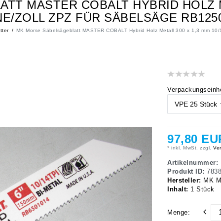
T MASTER COBALT HYBRID HOLZ ME
E/ZOLL ZPZ FÜR SÄBELSÄGE RB125
tter
MK Morse Säbelsägeblatt MASTER COBALT Hybrid Holz Metall 300 x 1,3 mm 10/
Verpackungseinhe
97,80 EU
* inkl. MwSt. zzgl.
Ver
Artikelnummer:
Produkt ID:
783
Hersteller:
MK M
Inhalt:
1
Stück
Menge: