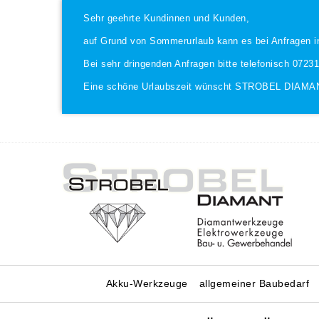
Sehr geehrte Kundinnen und Kunden,
auf Grund von Sommerurlaub kann es bei Anfragen i
Bei sehr dringenden Anfragen bitte telefonisch 0723
Eine schöne Urlaubszeit wünscht STROBEL DIAMA
Akku-Werkzeuge
allgemeiner Baubedarf