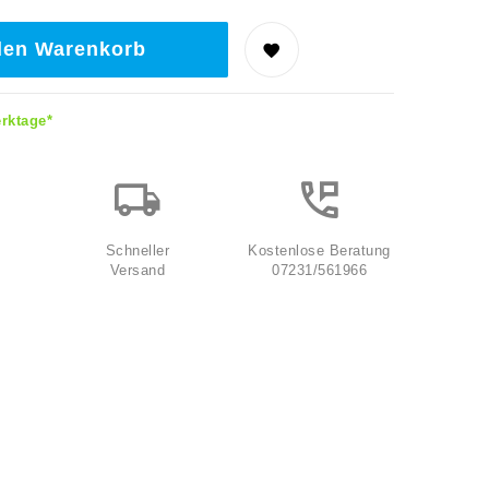
den Warenkorb
erktage*
Schneller
Kostenlose Beratung
Versand
07231/561966