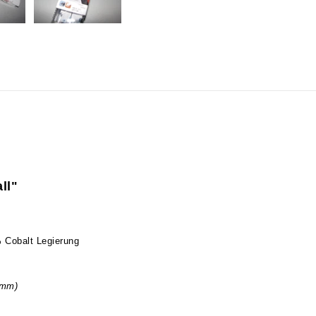
ll"
% Cobalt Legierung
0mm)