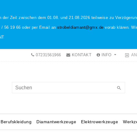
n der Zeit zwischen dem 01.08. und 21.08.2026 teilweise zu Verzöger
1 / 56 19 66 oder per Email an
strobeldiamant@gmx.de
vorab klären. Wir
NT
AN
07231561966
KONTAKT
INFO
Berufskleidung
Diamantwerkzeuge
Elektrowerkzeuge
Werkz