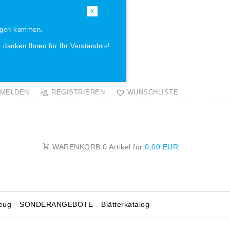
X
ungen kommen.
 danken Ihnen für Ihr Verständnis!
MELDEN
REGISTRIEREN
WUNSCHLISTE
WARENKORB
0
Artikel für
0,00 EUR
eug
SONDERANGEBOTE
Blätterkatalog