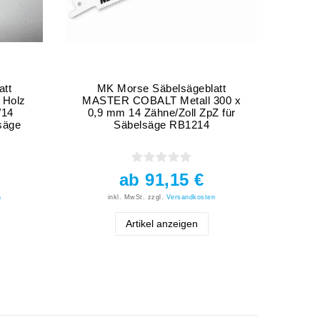
att
MK Morse Säbelsägeblatt
 Holz
MASTER COBALT Metall 300 x
/14
0,9 mm 14 Zähne/Zoll ZpZ für
säge
Säbelsäge RB1214
ab 91,15 €
n
inkl. MwSt.
zzgl.
Versandkosten
Artikel anzeigen