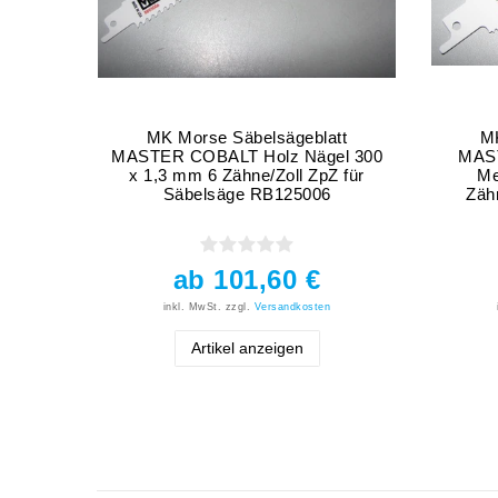
MK Morse Säbelsägeblatt
MK
MASTER COBALT Holz Nägel 300
MAST
x 1,3 mm 6 Zähne/Zoll ZpZ für
Me
Säbelsäge RB125006
Zäh
ab 101,60 €
inkl. MwSt.
zzgl.
Versandkosten
Artikel anzeigen