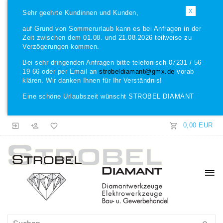
X
Sehr geehrte Kundinnen und Kunden,
auf Grund von Sommerurlaub kann es bei Anfragen in der
Zeit zwischen dem 01.08. und 21.08.2026 teilweise zu
Verzögerungen kommen.
Bei sehr dringenden Anfragen bitte telefonisch 07231 / 56
19 66 oder per Email an
strobeldiamant@gmx.de
vorab
klären. Wir danken Ihnen für Ihr Verständnis!
Eine schöne Urlaubszeit wünscht STROBEL DIAMANT
0,00 EUR