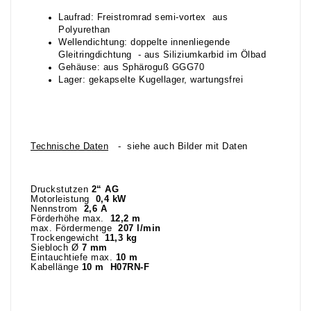
Laufrad: Freistromrad semi-vortex aus
Polyurethan
Wellendichtung: doppelte innenliegende
Gleitringdichtung - aus Siliziumkarbid im Ölbad
Gehäuse: aus Sphäroguß GGG70
Lager: gekapselte Kugellager, wartungsfrei
Technische Daten
- siehe auch Bilder mit Daten
Druckstutzen
2“ AG
Motorleistung
0,4 kW
Nennstrom
2,6 A
Förderhöhe max.
12,2 m
max. Fördermenge
207 l/min
Trockengewicht
11,3 kg
Siebloch Ø
7 mm
Eintauchtiefe max.
10 m
Kabellänge
10 m H07RN-F