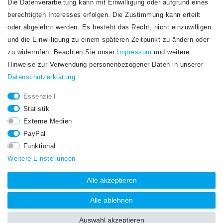
Die Datenverarbeitung kann mit Einwilligung oder aufgrund eines
Newsletter
berechtigten Interesses erfolgen. Die Zustimmung kann erteilt
Newsletter
E-MAIL **
oder abgelehnt werden. Es besteht das Recht, nicht einzuwilligen
Honig
und die Einwilligung zu einem späteren Zeitpunkt zu ändern oder
Hiermit bestätige ich, dass ich die
Daten­schutz­erklärung
gelesen habe. Meine
zu widerrufen. Beachten Sie unser
Impressum
und weitere
Einwilligung kann ich jederzeit widerrufen.**
Hinweise zur Verwendung personenbezogener Daten in unserer
Daten­schutz­erklärung
.
Abonnieren
Essenziell
** Hierbei handelt es sich um ein Pflichtfeld.
Statistik
STAY CONNECTED.
Externe Medien
PayPal
Funktional
Weitere Einstellungen
Alle akzeptieren
Alle ablehnen
Auswahl akzeptieren