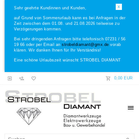
X
Sehr geehrte Kundinnen und Kunden,
auf Grund von Sommerurlaub kann es bei Anfragen in der
Zeit zwischen dem 01.08. und 21.08.2026 teilweise zu
Verzögerungen kommen.
Bei sehr dringenden Anfragen bitte telefonisch 07231 / 56
19 66 oder per Email an
strobeldiamant@gmx.de
vorab
klären. Wir danken Ihnen für Ihr Verständnis!
Eine schöne Urlaubszeit wünscht STROBEL DIAMANT
0,00 EUR