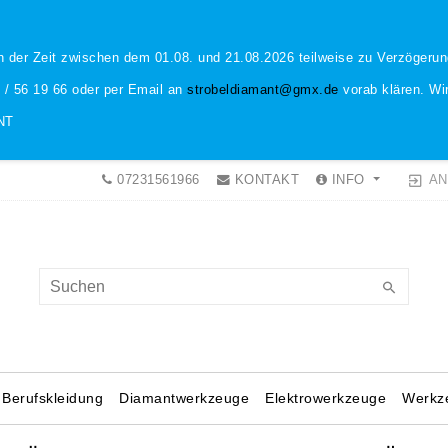
n der Zeit zwischen dem 01.08. und 21.08.2026 teilweise zu Verzöger
1 / 56 19 66 oder per Email an
strobeldiamant@gmx.de
vorab klären. Wir
NT
AN
07231561966
KONTAKT
INFO
Berufskleidung
Diamantwerkzeuge
Elektrowerkzeuge
Werkz