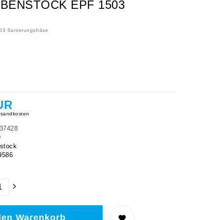
IBENSTOCK EPF 1503
503 Sanierungsfräse
UR
sandkosten
37428
0
stock
9586
den Warenkorb