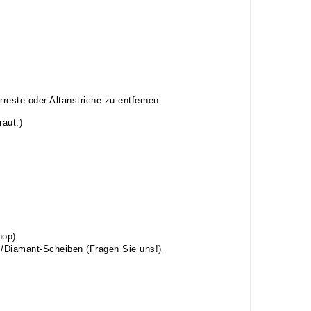
este oder Altanstriche zu entfernen.
aut.)
hop)
r /Diamant-Scheiben (Fragen Sie uns!)