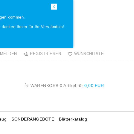
X
ungen kommen.
 danken Ihnen für Ihr Verständnis!
MELDEN
REGISTRIEREN
WUNSCHLISTE
WARENKORB
0
Artikel für
0,00 EUR
eug
SONDERANGEBOTE
Blätterkatalog