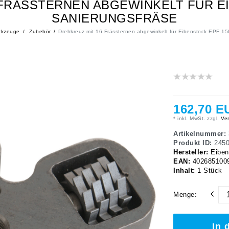
FRÄSSTERNEN ABGEWINKELT FÜR E
SANIERUNGSFRÄSE
rkzeuge
Zubehör
Drehkreuz mit 16 Frässternen abgewinkelt für Eibenstock EPF 1
162,70 E
* inkl. MwSt. zzgl.
Ver
Artikelnummer:
Produkt ID:
245
Hersteller:
Eiben
EAN:
402685100
Inhalt:
1
Stück
Menge:
In 