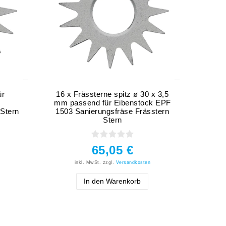
ür
16 x Frässterne spitz ø 30 x 3,5
Dreh
mm passend für Eibenstock EPF
spit
 Stern
1503 Sanierungsfräse Frässtern
Stern
65,05 €
inkl. MwSt.
zzgl.
Versandkosten
In den Warenkorb