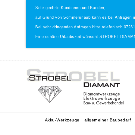
Sehr geehrte Kundinnen und Kunden,
auf Grund von Sommerurlaub kann es bei Anfragen i
Bei sehr dringenden Anfragen bitte telefonisch 0723
Eine schöne Urlaubszeit wünscht STROBEL DIAMA
Akku-Werkzeuge
allgemeiner Baubedarf