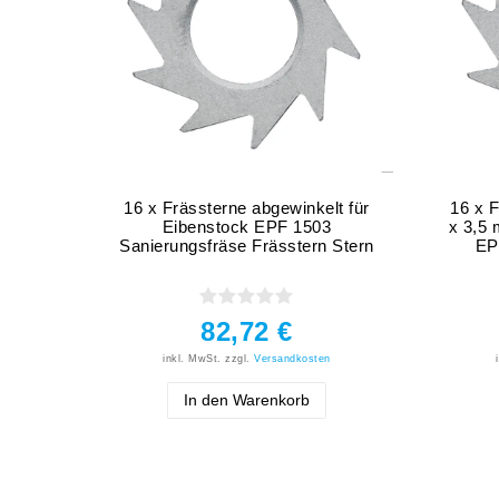
16 x Frässterne abgewinkelt für
16 x F
Eibenstock EPF 1503
x 3,5
Sanierungsfräse Frässtern Stern
EP
82,72 €
inkl. MwSt.
zzgl.
Versandkosten
In den Warenkorb