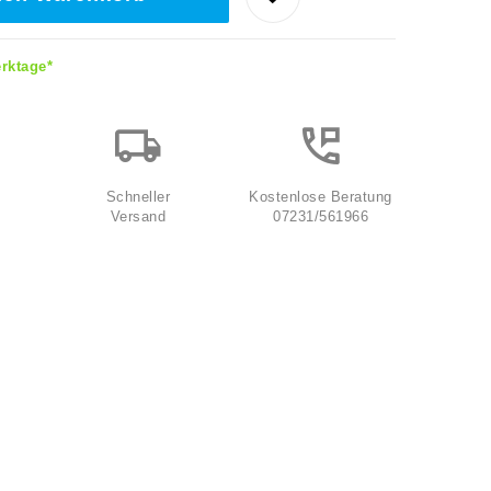
erktage*
Schneller
Kostenlose Beratung
Versand
07231/561966