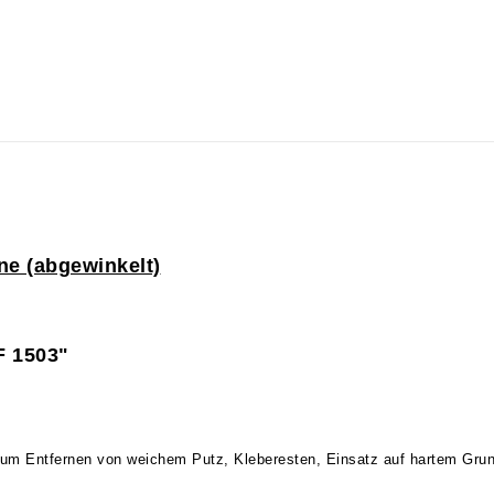
ne (abgewinkelt)
F 1503"
- zum Entfernen von weichem Putz, Kleberesten, Einsatz auf hartem Gru