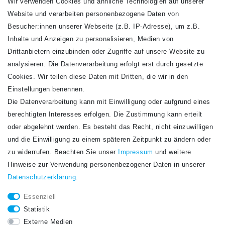
Wir verwenden Cookies und ähnliche Technologien auf unserer
Website und verarbeiten personenbezogene Daten von
VERSANDARTEN
Besucher:innen unserer Webseite (z.B. IP-Adresse), um z.B.
Inhalte und Anzeigen zu personalisieren, Medien von
Drittanbietern einzubinden oder Zugriffe auf unsere Website zu
analysieren. Die Datenverarbeitung erfolgt erst durch gesetzte
Cookies. Wir teilen diese Daten mit Dritten, die wir in den
Einstellungen benennen.
Die Datenverarbeitung kann mit Einwilligung oder aufgrund eines
Newsletter
berechtigten Interesses erfolgen. Die Zustimmung kann erteilt
Newsletter
E-MAIL **
oder abgelehnt werden. Es besteht das Recht, nicht einzuwilligen
Honig
und die Einwilligung zu einem späteren Zeitpunkt zu ändern oder
Hiermit bestätige ich, dass ich die
Daten­schutz­erklärung
gelesen habe. Meine
zu widerrufen. Beachten Sie unser
Impressum
und weitere
Einwilligung kann ich jederzeit widerrufen.**
Hinweise zur Verwendung personenbezogener Daten in unserer
Daten­schutz­erklärung
.
Abonnieren
Essenziell
** Hierbei handelt es sich um ein Pflichtfeld.
Statistik
STAY CONNECTED.
Externe Medien