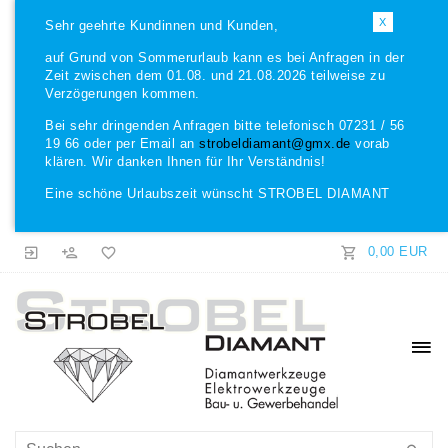
X
Sehr geehrte Kundinnen und Kunden,
auf Grund von Sommerurlaub kann es bei Anfragen in der
Zeit zwischen dem 01.08. und 21.08.2026 teilweise zu
Verzögerungen kommen.
Bei sehr dringenden Anfragen bitte telefonisch 07231 / 56
19 66 oder per Email an
strobeldiamant@gmx.de
vorab
klären. Wir danken Ihnen für Ihr Verständnis!
Eine schöne Urlaubszeit wünscht STROBEL DIAMANT
0,00 EUR