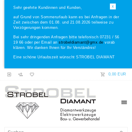
X
Sehr geehrte Kundinnen und Kunden,
auf Grund von Sommerurlaub kann es bei Anfragen in der
Zeit zwischen dem 01.08. und 21.08.2026 teilweise zu
Verzögerungen kommen.
Bei sehr dringenden Anfragen bitte telefonisch 07231 / 56
19 66 oder per Email an
strobeldiamant@gmx.de
vorab
klären. Wir danken Ihnen für Ihr Verständnis!
Eine schöne Urlaubszeit wünscht STROBEL DIAMANT
0,00 EUR