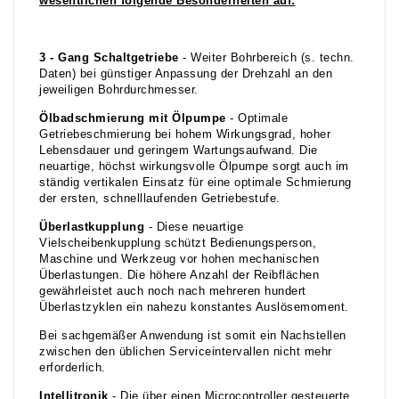
wesentlichen folgende Besonderheiten auf:
3 - Gang Schaltgetriebe
- Weiter Bohrbereich (s. techn.
Daten) bei günstiger Anpassung der Drehzahl an den
jeweiligen Bohrdurchmesser.
Ölbadschmierung mit Ölpumpe
- Optimale
Getriebeschmierung bei hohem Wirkungsgrad, hoher
Lebensdauer und geringem Wartungsaufwand. Die
neuartige, höchst wirkungsvolle Ölpumpe sorgt auch im
ständig vertikalen Einsatz für eine optimale Schmierung
der ersten, schnelllaufenden Getriebestufe.
Überlastkupplung
- Diese neuartige
Vielscheibenkupplung schützt Bedienungsperson,
Maschine und Werkzeug vor hohen mechanischen
Überlastungen. Die höhere Anzahl der Reibflächen
gewährleistet auch noch nach mehreren hundert
Überlastzyklen ein nahezu konstantes Auslösemoment.
Bei sachgemäßer Anwendung ist somit ein Nachstellen
zwischen den üblichen Serviceintervallen nicht mehr
erforderlich.
Intellitronik
- Die über einen Microcontroller gesteuerte