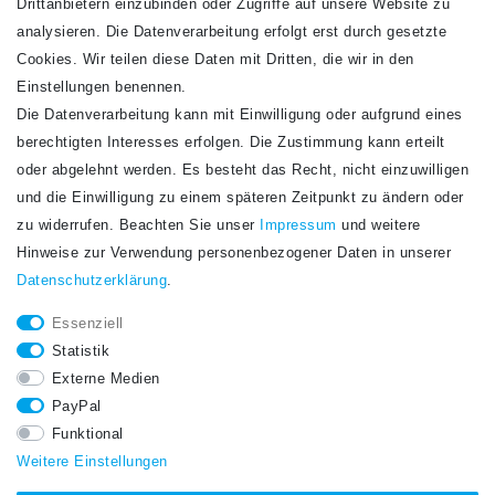
Drittanbietern einzubinden oder Zugriffe auf unsere Website zu
analysieren. Die Datenverarbeitung erfolgt erst durch gesetzte
Cookies. Wir teilen diese Daten mit Dritten, die wir in den
Einstellungen benennen.
Die Datenverarbeitung kann mit Einwilligung oder aufgrund eines
Newsletter
berechtigten Interesses erfolgen. Die Zustimmung kann erteilt
Newsletter
E-MAIL **
oder abgelehnt werden. Es besteht das Recht, nicht einzuwilligen
Honig
und die Einwilligung zu einem späteren Zeitpunkt zu ändern oder
Hiermit bestätige ich, dass ich die
Daten­schutz­erklärung
gelesen habe. Meine
zu widerrufen. Beachten Sie unser
Impressum
und weitere
Einwilligung kann ich jederzeit widerrufen.**
Hinweise zur Verwendung personenbezogener Daten in unserer
Daten­schutz­erklärung
.
Abonnieren
Essenziell
** Hierbei handelt es sich um ein Pflichtfeld.
Statistik
STAY CONNECTED.
Externe Medien
PayPal
Funktional
Weitere Einstellungen