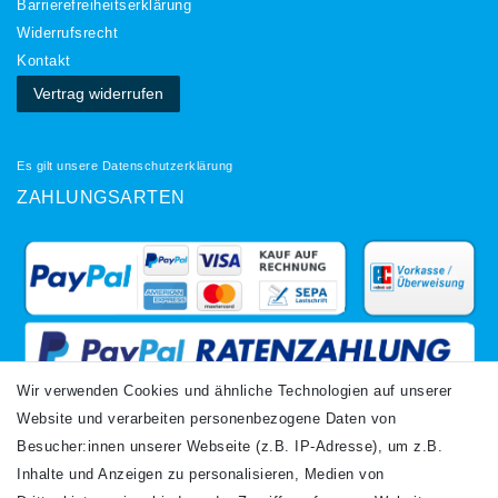
Barrierefreiheitserklärung
Widerrufs­recht
Kontakt
Vertrag widerrufen
Es gilt unsere
Datenschutzerklärung
ZAHLUNGSARTEN
Wir verwenden Cookies und ähnliche Technologien auf unserer
Website und verarbeiten personenbezogene Daten von
VERSANDARTEN
Besucher:innen unserer Webseite (z.B. IP-Adresse), um z.B.
Inhalte und Anzeigen zu personalisieren, Medien von