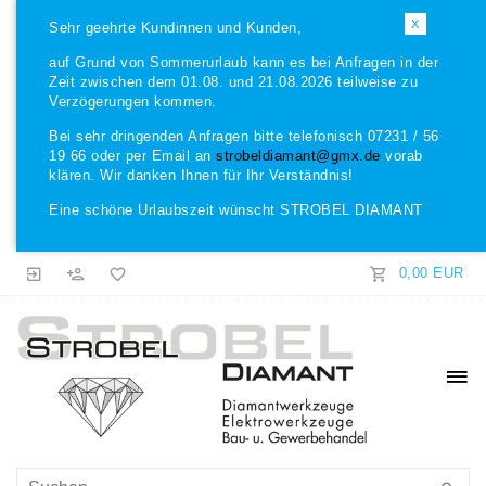
X
Sehr geehrte Kundinnen und Kunden,
auf Grund von Sommerurlaub kann es bei Anfragen in der
Zeit zwischen dem 01.08. und 21.08.2026 teilweise zu
Verzögerungen kommen.
Bei sehr dringenden Anfragen bitte telefonisch 07231 / 56
19 66 oder per Email an
strobeldiamant@gmx.de
vorab
klären. Wir danken Ihnen für Ihr Verständnis!
Eine schöne Urlaubszeit wünscht STROBEL DIAMANT
0,00 EUR