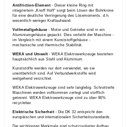
Antifriction-Element
- Dieser kleine Ring mit
integriertem „Knoff Hoff“ sorgt beim Lösen der Bohrkrone
für eine deutliche Verringerung des Lösemoments, d.h.
wesentlich weniger Kraftaufwand.
Vollmetallgehäuse
- Motor und Getriebe sind in ein
Aluminiumgehäuse gepackt. Dies verleiht der Maschine -
im Vergleich mit einem Kunststoffgehäuse -
mechanische und thermische Stabilität.
WEKA und Umwelt
- WEKA Elektrowerkzeuge bestehen
hauptsächlich aus Stahl und Aluminium.
Kunststoffe werden nur dort verwendet, wo sie
unentbehrlich sind. Auf Verbundwerkstoffe wird
weitgehend verzichtet.
WEKA Elektrowerkzeuge sind sehr langlebig. Schrottreife
Maschinen werden vollkommen zerlegt und stofflich
getrennt. WEKA Elektrowerkzeuge sind zu über 90%
recyclebar.
Elektrische Sicherheit
- Die DK 32 entspricht den
europäischen und internationalen Sicherheitsstandards.
Die wichtigsten Merkmale sind schutzisolierter Aufbau