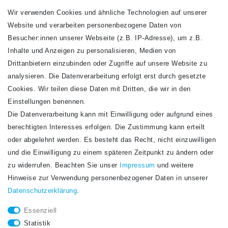
Wir verwenden Cookies und ähnliche Technologien auf unserer
Website und verarbeiten personenbezogene Daten von
VERSANDARTEN
Besucher:innen unserer Webseite (z.B. IP-Adresse), um z.B.
Inhalte und Anzeigen zu personalisieren, Medien von
Drittanbietern einzubinden oder Zugriffe auf unsere Website zu
analysieren. Die Datenverarbeitung erfolgt erst durch gesetzte
Cookies. Wir teilen diese Daten mit Dritten, die wir in den
Einstellungen benennen.
Die Datenverarbeitung kann mit Einwilligung oder aufgrund eines
Newsletter
berechtigten Interesses erfolgen. Die Zustimmung kann erteilt
Newsletter
E-MAIL **
oder abgelehnt werden. Es besteht das Recht, nicht einzuwilligen
Honig
und die Einwilligung zu einem späteren Zeitpunkt zu ändern oder
Hiermit bestätige ich, dass ich die
Daten­schutz­erklärung
gelesen habe. Meine
zu widerrufen. Beachten Sie unser
Impressum
und weitere
Einwilligung kann ich jederzeit widerrufen.**
Hinweise zur Verwendung personenbezogener Daten in unserer
Daten­schutz­erklärung
.
Abonnieren
Essenziell
** Hierbei handelt es sich um ein Pflichtfeld.
Statistik