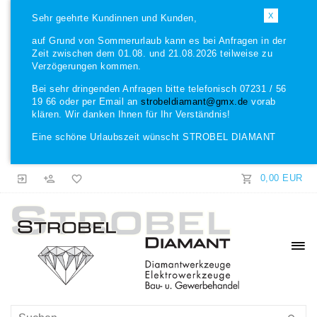
X
Sehr geehrte Kundinnen und Kunden,
auf Grund von Sommerurlaub kann es bei Anfragen in der
Zeit zwischen dem 01.08. und 21.08.2026 teilweise zu
Verzögerungen kommen.
Bei sehr dringenden Anfragen bitte telefonisch 07231 / 56
19 66 oder per Email an
strobeldiamant@gmx.de
vorab
klären. Wir danken Ihnen für Ihr Verständnis!
Eine schöne Urlaubszeit wünscht STROBEL DIAMANT
0,00 EUR