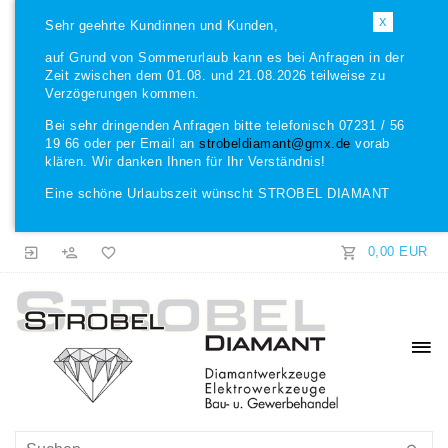
X
Sehr geehrte Kundinnen und Kunden,
auf Grund von Sommerurlaub kann es bei Anfragen in der
Zeit zwischen dem 01.08. und 21.08.2026 teilweise zu
Verzögerungen kommen.
Bei sehr dringenden Anfragen bitte telefonisch 07231 / 56
19 66 oder per Email an
strobeldiamant@gmx.de
vorab
klären. Wir danken Ihnen für Ihr Verständnis!
Eine schöne Urlaubszeit wünscht STROBEL DIAMANT
0,00 EUR