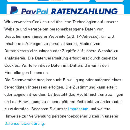
Wir verwenden Cookies und ähnliche Technologien auf unserer
Website und verarbeiten personenbezogene Daten von
VERSANDARTEN
Besucher:innen unserer Webseite (z.B. IP-Adresse), um z.B.
Inhalte und Anzeigen zu personalisieren, Medien von
Drittanbietern einzubinden oder Zugriffe auf unsere Website zu
analysieren. Die Datenverarbeitung erfolgt erst durch gesetzte
Cookies. Wir teilen diese Daten mit Dritten, die wir in den
Einstellungen benennen.
Die Datenverarbeitung kann mit Einwilligung oder aufgrund eines
Newsletter
berechtigten Interesses erfolgen. Die Zustimmung kann erteilt
Newsletter
E-MAIL **
oder abgelehnt werden. Es besteht das Recht, nicht einzuwilligen
Honig
und die Einwilligung zu einem späteren Zeitpunkt zu ändern oder
Hiermit bestätige ich, dass ich die
Daten­schutz­erklärung
gelesen habe. Meine
zu widerrufen. Beachten Sie unser
Impressum
und weitere
Einwilligung kann ich jederzeit widerrufen.**
Hinweise zur Verwendung personenbezogener Daten in unserer
Daten­schutz­erklärung
.
Abonnieren