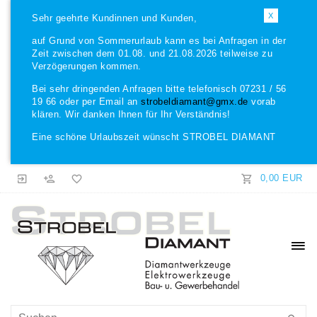
X
Sehr geehrte Kundinnen und Kunden,
auf Grund von Sommerurlaub kann es bei Anfragen in der
Zeit zwischen dem 01.08. und 21.08.2026 teilweise zu
Verzögerungen kommen.
Bei sehr dringenden Anfragen bitte telefonisch 07231 / 56
19 66 oder per Email an
strobeldiamant@gmx.de
vorab
klären. Wir danken Ihnen für Ihr Verständnis!
Eine schöne Urlaubszeit wünscht STROBEL DIAMANT
0,00 EUR