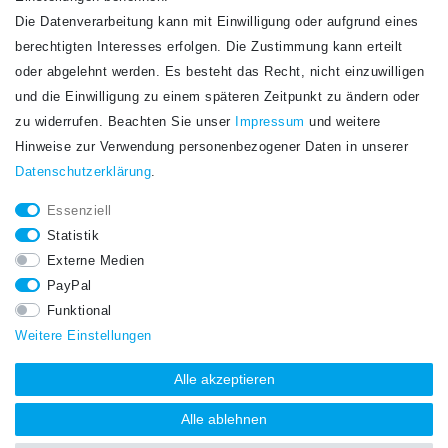
Die Datenverarbeitung kann mit Einwilligung oder aufgrund eines
Newsletter
berechtigten Interesses erfolgen. Die Zustimmung kann erteilt
Newsletter
E-MAIL **
oder abgelehnt werden. Es besteht das Recht, nicht einzuwilligen
Honig
und die Einwilligung zu einem späteren Zeitpunkt zu ändern oder
Hiermit bestätige ich, dass ich die
Daten­schutz­erklärung
gelesen habe. Meine
zu widerrufen. Beachten Sie unser
Impressum
und weitere
Einwilligung kann ich jederzeit widerrufen.**
Hinweise zur Verwendung personenbezogener Daten in unserer
Daten­schutz­erklärung
.
Abonnieren
Essenziell
** Hierbei handelt es sich um ein Pflichtfeld.
Statistik
STAY CONNECTED.
Externe Medien
PayPal
Funktional
Weitere Einstellungen
Alle akzeptieren
Alle ablehnen