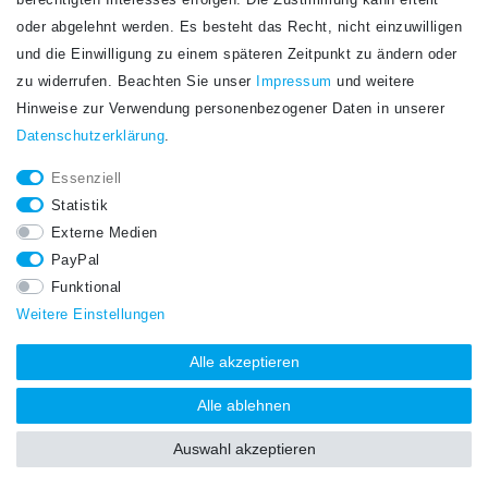
berechtigten Interesses erfolgen. Die Zustimmung kann erteilt
Newsletter
E-MAIL **
oder abgelehnt werden. Es besteht das Recht, nicht einzuwilligen
Honig
und die Einwilligung zu einem späteren Zeitpunkt zu ändern oder
Hiermit bestätige ich, dass ich die
Daten­schutz­erklärung
gelesen habe. Meine
zu widerrufen. Beachten Sie unser
Impressum
und weitere
Einwilligung kann ich jederzeit widerrufen.**
Hinweise zur Verwendung personenbezogener Daten in unserer
Daten­schutz­erklärung
.
Abonnieren
Essenziell
** Hierbei handelt es sich um ein Pflichtfeld.
Statistik
STAY CONNECTED.
Externe Medien
PayPal
Funktional
Weitere Einstellungen
Alle akzeptieren
Alle ablehnen
Auswahl akzeptieren