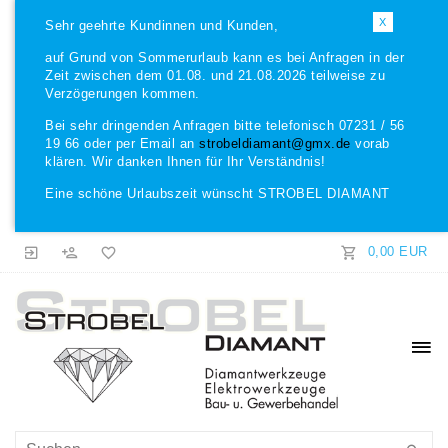
X
Sehr geehrte Kundinnen und Kunden,
auf Grund von Sommerurlaub kann es bei Anfragen in der
Zeit zwischen dem 01.08. und 21.08.2026 teilweise zu
Verzögerungen kommen.
Bei sehr dringenden Anfragen bitte telefonisch 07231 / 56
19 66 oder per Email an
strobeldiamant@gmx.de
vorab
klären. Wir danken Ihnen für Ihr Verständnis!
Eine schöne Urlaubszeit wünscht STROBEL DIAMANT
0,00 EUR