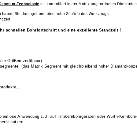
Segment-Technologie
mit kontrolliert in der Matrix angeordneten Diamanten 
n haben Sie durchgehend eine hohe Schärfe des Werkzeugs,
ndzeit
r schnellen Bohrfortschritt und eine exzellente Standzeit !
lle Größen verfügbar)
egmente (das Matrix Segment mit gleichbleibend hoher Diamantkonzen
produkte,...
oblemlose Anwendung z.B. auf Hiltikernbohrgeräten oder Würth-Kernbohr
gerät nutzen.