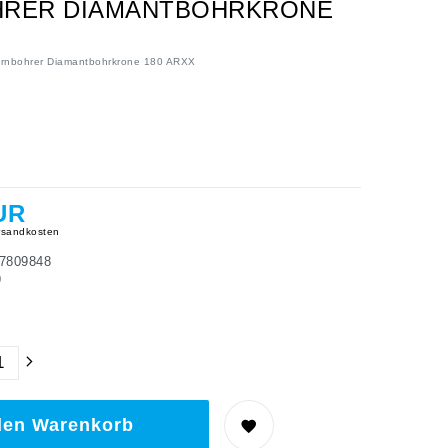
OHRER DIAMANTBOHRKRONE
rnbohrer Diamantbohrkrone 180 ARXX
UR
sandkosten
7809848
9
den Warenkorb