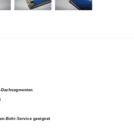
m-Dachsegmenten
t
eton-Bohr-Service geeignet