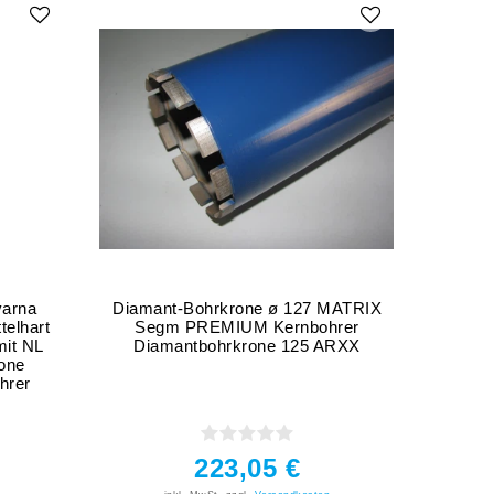
varna
Diamant-Bohrkrone ø 127 MATRIX
Dia
elhart
Segm PREMIUM Kernbohrer
MA
mit NL
Diamantbohrkrone 125 ARXX
Ker
one
hrer
223,05 €