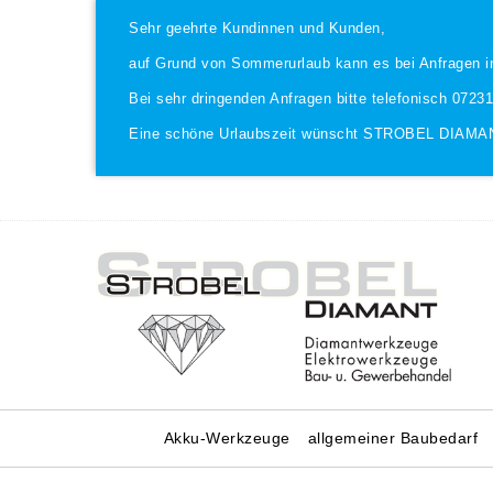
Sehr geehrte Kundinnen und Kunden,
auf Grund von Sommerurlaub kann es bei Anfragen i
Bei sehr dringenden Anfragen bitte telefonisch 0723
Eine schöne Urlaubszeit wünscht STROBEL DIAMA
Akku-Werkzeuge
allgemeiner Baubedarf