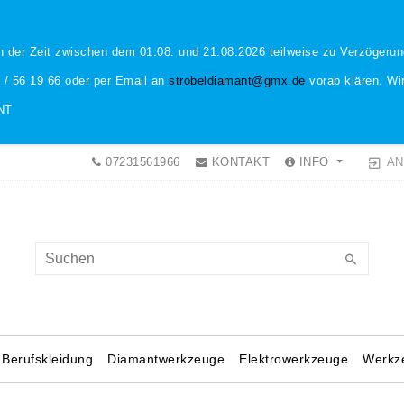
n der Zeit zwischen dem 01.08. und 21.08.2026 teilweise zu Verzöger
1 / 56 19 66 oder per Email an
strobeldiamant@gmx.de
vorab klären. Wir
NT
AN
07231561966
KONTAKT
INFO
Berufskleidung
Diamantwerkzeuge
Elektrowerkzeuge
Werkz