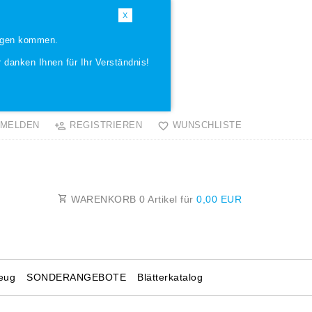
X
ungen kommen.
 danken Ihnen für Ihr Verständnis!
MELDEN
REGISTRIEREN
WUNSCHLISTE
WARENKORB
0
Artikel für
0,00 EUR
eug
SONDERANGEBOTE
Blätterkatalog