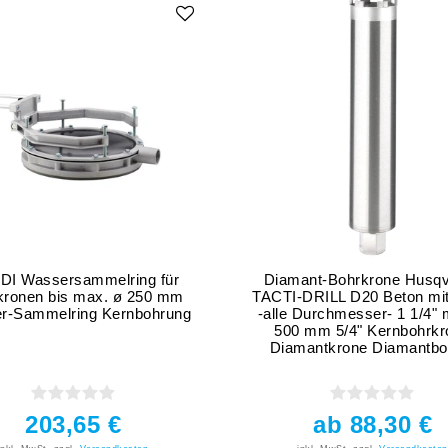
I Wassersammelring für
Diamant-Bohrkrone Husq
kronen bis max. ø 250 mm
TACTI-DRILL D20 Beton mitt
r-Sammelring Kernbohrung
-alle Durchmesser- 1 1/4" 
500 mm 5/4" Kernbohrkr
Diamantkrone Diamantbo
203,65 €
ab 88,30 €