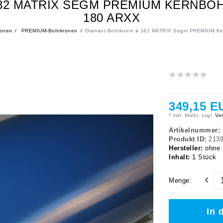
82 MATRIX SEGM PREMIUM KERNB
180 ARXX
onen
PREMIUM-Bohrkronen
Diamant-Bohrkrone ø 182 MATRIX Segm PREMIUM Ke
349,15 E
* inkl. MwSt. zzgl.
Ver
Artikelnummer:
Produkt ID:
213
Hersteller:
ohne
Inhalt:
1
Stück
Menge:
In 