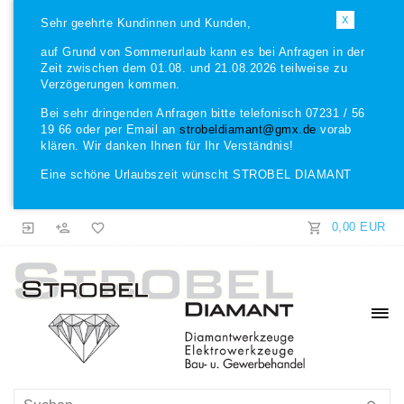
X
Sehr geehrte Kundinnen und Kunden,
auf Grund von Sommerurlaub kann es bei Anfragen in der
Zeit zwischen dem 01.08. und 21.08.2026 teilweise zu
Verzögerungen kommen.
Bei sehr dringenden Anfragen bitte telefonisch 07231 / 56
19 66 oder per Email an
strobeldiamant@gmx.de
vorab
klären. Wir danken Ihnen für Ihr Verständnis!
Eine schöne Urlaubszeit wünscht STROBEL DIAMANT
0,00 EUR