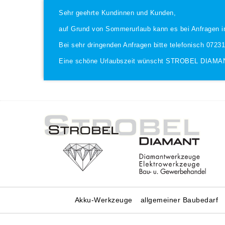
Sehr geehrte Kundinnen und Kunden,
auf Grund von Sommerurlaub kann es bei Anfragen i
Bei sehr dringenden Anfragen bitte telefonisch 0723
Eine schöne Urlaubszeit wünscht STROBEL DIAMA
Akku-Werkzeuge
allgemeiner Baubedarf