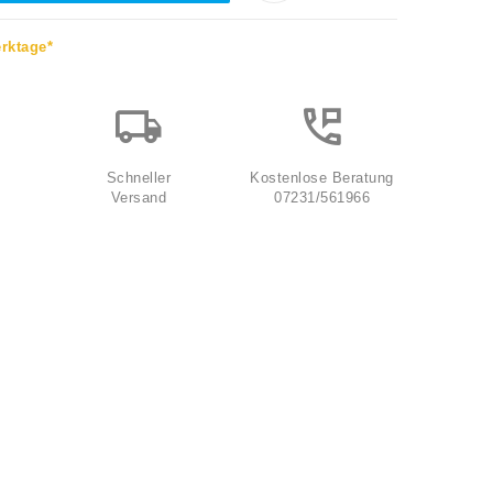
erktage*
Schneller
Kostenlose Beratung
Versand
07231/561966