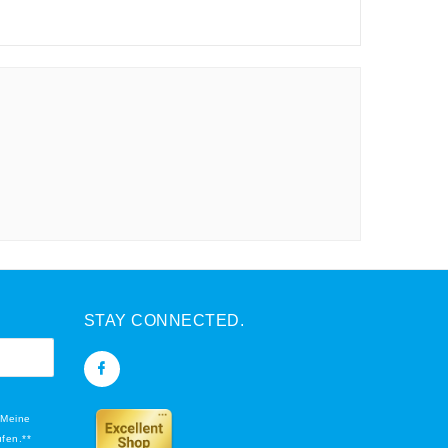
STAY CONNECTED.
 Meine
ufen.**