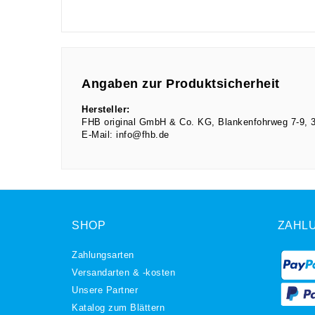
Angaben zur Produktsicherheit
Hersteller:
FHB original GmbH & Co. KG
Blankenfohrweg
7-9
E-Mail:
info@fhb.de
SHOP
ZAHL
Zahlungsarten
Versandarten & -kosten
Unsere Partner
Katalog zum Blättern