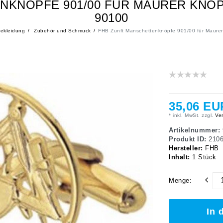
NKNÖPFE 901/00 FÜR MAURER KN
90100
ekleidung
Zubehör und Schmuck
FHB Zunft Manschettenknöpfe 901/00 für Maure
35,06 EU
* inkl. MwSt. zzgl.
Ver
Artikelnummer:
Produkt ID:
210
Hersteller:
FHB
Inhalt:
1
Stück
Menge:
In 