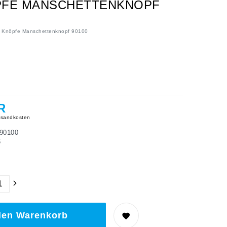
ÖPFE MANSCHETTENKNOPF
r Knöpfe Manschettenknopf 90100
R
sandkosten
90100
6
den Warenkorb