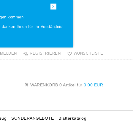
X
ungen kommen.
 danken Ihnen für Ihr Verständnis!
MELDEN
REGISTRIEREN
WUNSCHLISTE
WARENKORB
0
Artikel für
0,00 EUR
eug
SONDERANGEBOTE
Blätterkatalog