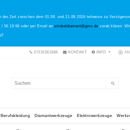
n der Zeit zwischen dem 01.08. und 21.08.2026 teilweise zu Verzöger
1 / 56 19 66 oder per Email an
strobeldiamant@gmx.de
vorab klären. Wir
NT
AN
07231561966
KONTAKT
INFO
Berufskleidung
Diamantwerkzeuge
Elektrowerkzeuge
Werkz