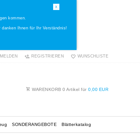
X
ungen kommen.
 danken Ihnen für Ihr Verständnis!
MELDEN
REGISTRIEREN
WUNSCHLISTE
WARENKORB
0
Artikel für
0,00 EUR
eug
SONDERANGEBOTE
Blätterkatalog