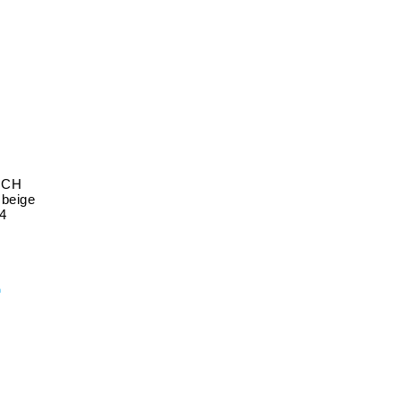
ICH
 beige
4
n