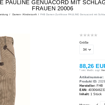
 PAULINE GENUACORD MIT SCHLAG
FRAUEN 20006
leidung
Damen- /Kinderzunft
FHB Damen-Zunfthose PAULINE Genuacord mit Schlag
Größe
88,26 E
* inkl. MwSt. zzgl.
Ver
Artikelnummer:
Produkt ID:
202
Hersteller:
FHB
EAN:
403064623
Inhalt:
1
Stück