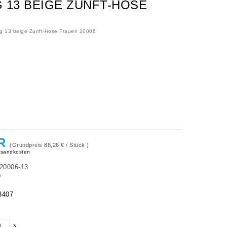
 13 BEIGE ZUNFT-HOSE
 13 beige Zunft-Hose Frauen 20006
UR
(Grundpreis
88,26 € / Stück
)
sandkosten
20006-13
9
3407