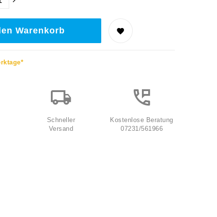
den Warenkorb
erktage*
Schneller
Kostenlose Beratung
Versand
07231/561966