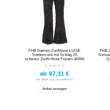
FHB Damen-Zunfthose LUISE
FHB 
Trenkercord mit Schlag 20
Genuac
schwarz Zunft-Hose Frauen 40006
Z
ab 87,31 €
inkl. MwSt.
zzgl.
Versandkosten
Artikel anzeigen