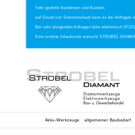
Sehr geehrte Kundinnen und Kunden,
auf Grund von Sommerurlaub kann es bei Anfragen i
Bei sehr dringenden Anfragen bitte telefonisch 0723
Eine schöne Urlaubszeit wünscht STROBEL DIAMA
Akku-Werkzeuge
allgemeiner Baubedarf