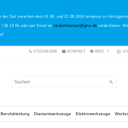
n der Zeit zwischen dem 01.08. und 21.08.2026 teilweise zu Verzöger
1 / 56 19 66 oder per Email an
strobeldiamant@gmx.de
vorab klären. Wir
NT
AN
07231561966
KONTAKT
INFO
Berufskleidung
Diamantwerkzeuge
Elektrowerkzeuge
Werkz