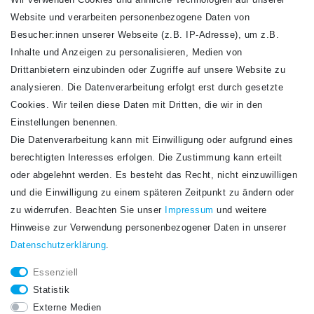
Wir verwenden Cookies und ähnliche Technologien auf unserer
Website und verarbeiten personenbezogene Daten von
VERSANDARTEN
Besucher:innen unserer Webseite (z.B. IP-Adresse), um z.B.
Inhalte und Anzeigen zu personalisieren, Medien von
Drittanbietern einzubinden oder Zugriffe auf unsere Website zu
analysieren. Die Datenverarbeitung erfolgt erst durch gesetzte
Cookies. Wir teilen diese Daten mit Dritten, die wir in den
Einstellungen benennen.
Die Datenverarbeitung kann mit Einwilligung oder aufgrund eines
Newsletter
berechtigten Interesses erfolgen. Die Zustimmung kann erteilt
Newsletter
E-MAIL **
oder abgelehnt werden. Es besteht das Recht, nicht einzuwilligen
Honig
und die Einwilligung zu einem späteren Zeitpunkt zu ändern oder
Hiermit bestätige ich, dass ich die
Daten­schutz­erklärung
gelesen habe. Meine
zu widerrufen. Beachten Sie unser
Impressum
und weitere
Einwilligung kann ich jederzeit widerrufen.**
Hinweise zur Verwendung personenbezogener Daten in unserer
Daten­schutz­erklärung
.
Abonnieren
Essenziell
** Hierbei handelt es sich um ein Pflichtfeld.
Statistik
STAY CONNECTED.
Externe Medien