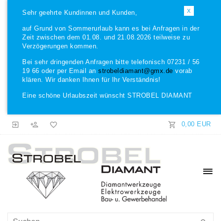
X
Sehr geehrte Kundinnen und Kunden,
auf Grund von Sommerurlaub kann es bei Anfragen in der
Zeit zwischen dem 01.08. und 21.08.2026 teilweise zu
Verzögerungen kommen.
Bei sehr dringenden Anfragen bitte telefonisch 07231 / 56
19 66 oder per Email an
strobeldiamant@gmx.de
vorab
klären. Wir danken Ihnen für Ihr Verständnis!
Eine schöne Urlaubszeit wünscht STROBEL DIAMANT
0,00 EUR