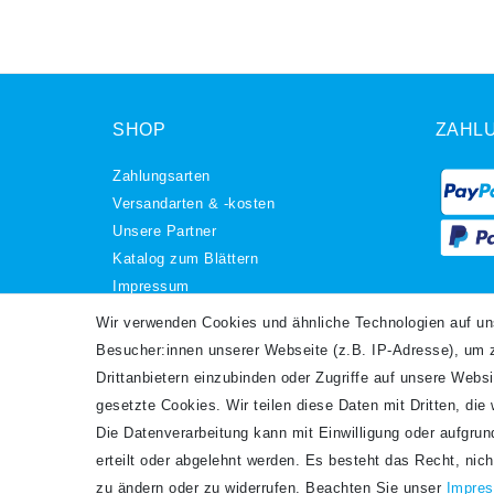
SHOP
ZAHL
Zahlungsarten
Versandarten & -kosten
Unsere Partner
Katalog zum Blättern
Impressum
Daten­schutz­erklärung
VERS
Wir verwenden Cookies und ähnliche Technologien auf u
AGB
Besucher:innen unserer Webseite (z.B. IP-Adresse), um z
Barrierefreiheitserklärung
Drittanbietern einzubinden oder Zugriffe auf unsere Websi
Widerrufs­recht
gesetzte Cookies. Wir teilen diese Daten mit Dritten, die
Kontakt
Die Datenverarbeitung kann mit Einwilligung oder aufgru
Vertrag widerrufen
erteilt oder abgelehnt werden. Es besteht das Recht, nich
zu ändern oder zu widerrufen. Beachten Sie unser
Impre