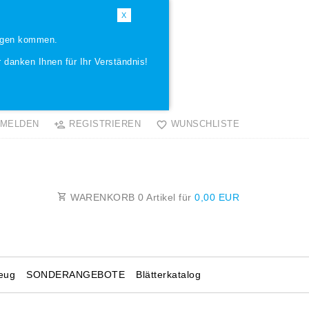
X
ungen kommen.
 danken Ihnen für Ihr Verständnis!
MELDEN
REGISTRIEREN
WUNSCHLISTE
WARENKORB
0
Artikel für
0,00 EUR
eug
SONDERANGEBOTE
Blätterkatalog