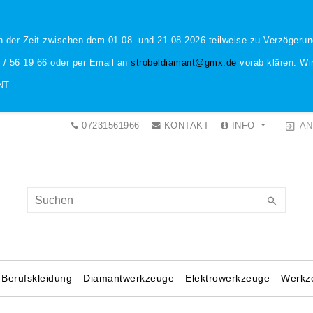
n der Zeit zwischen dem 01.08. und 21.08.2026 teilweise zu Verzöger
1 / 56 19 66 oder per Email an
strobeldiamant@gmx.de
vorab klären. Wir
NT
AN
07231561966
KONTAKT
INFO
Berufskleidung
Diamantwerkzeuge
Elektrowerkzeuge
Werkz