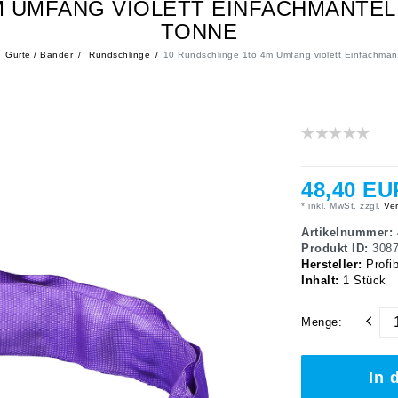
M UMFANG VIOLETT EINFACHMANTEL 
TONNE
Gurte / Bänder
Rundschlinge
10 Rundschlinge 1to 4m Umfang violett Einfachman
48,40 EU
* inkl. MwSt. zzgl.
Ver
Artikelnummer:
Produkt ID:
308
Hersteller:
Profi
Inhalt:
1
Stück
Menge:
In 