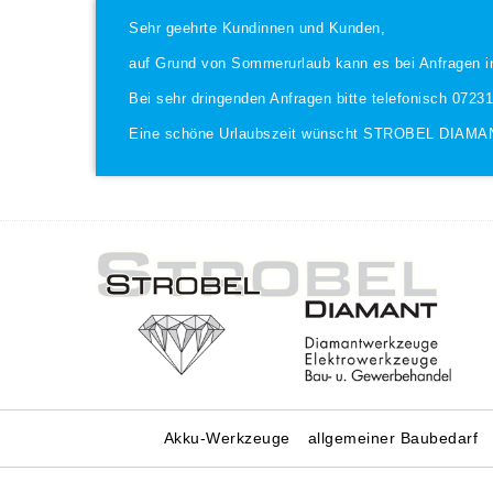
Sehr geehrte Kundinnen und Kunden,
auf Grund von Sommerurlaub kann es bei Anfragen i
Bei sehr dringenden Anfragen bitte telefonisch 0723
Eine schöne Urlaubszeit wünscht STROBEL DIAMA
Akku-Werkzeuge
allgemeiner Baubedarf