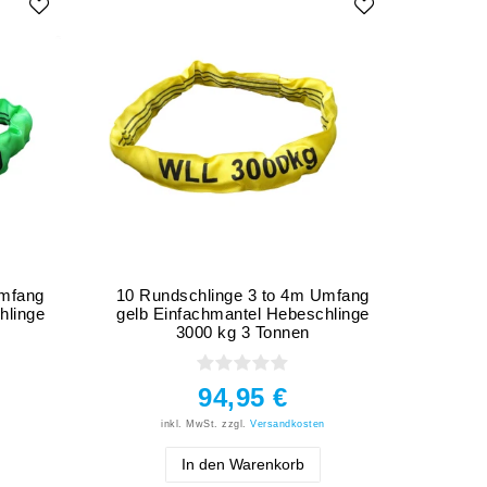
Umfang
10 Rundschlinge 3 to 4m Umfang
4 Ru
hlinge
gelb Einfachmantel Hebeschlinge
grau 
3000 kg 3 Tonnen
94,95 €
inkl. MwSt.
zzgl.
Versandkosten
In den Warenkorb