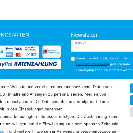
UNGSARTEN
Newsletter
Newsletter
E-MAIL **
Honig
Hiermit bestätige ich, dass ich die
Daten­schutz­erklärung
gelesen habe.
Einwilligung kann ich jederzeit widerr
Abonnieren
ANDARTEN
nserer Website und verarbeiten personenbezogene Daten von
.B. Inhalte und Anzeigen zu personalisieren, Medien von
** Hierbei handelt es sich um ein P
te zu analysieren. Die Datenverarbeitung erfolgt erst durch
 wir in den Einstellungen benennen.
nd eines berechtigten Interesses erfolgen. Die Zustimmung kann
t einzuwilligen und die Einwilligung zu einem späteren Zeitpunkt
ssum
und weitere Hinweise zur Verwendung personenbezogener