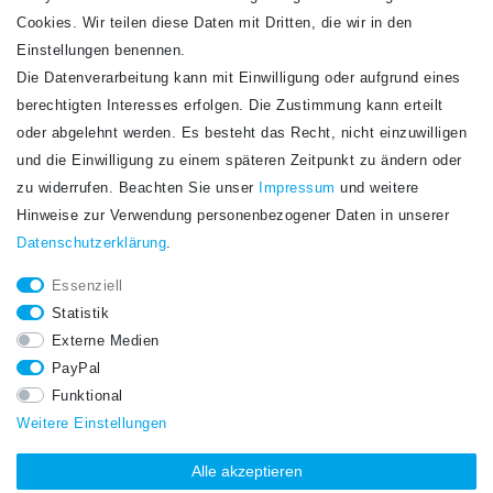
Cookies. Wir teilen diese Daten mit Dritten, die wir in den
Einstellungen benennen.
Die Datenverarbeitung kann mit Einwilligung oder aufgrund eines
Newsletter
berechtigten Interesses erfolgen. Die Zustimmung kann erteilt
Newsletter
E-MAIL **
oder abgelehnt werden. Es besteht das Recht, nicht einzuwilligen
Honig
und die Einwilligung zu einem späteren Zeitpunkt zu ändern oder
Hiermit bestätige ich, dass ich die
Daten­schutz­erklärung
gelesen habe. Meine
zu widerrufen. Beachten Sie unser
Impressum
und weitere
Einwilligung kann ich jederzeit widerrufen.**
Hinweise zur Verwendung personenbezogener Daten in unserer
Daten­schutz­erklärung
.
Abonnieren
Essenziell
** Hierbei handelt es sich um ein Pflichtfeld.
Statistik
STAY CONNECTED.
Externe Medien
PayPal
Funktional
Weitere Einstellungen
Alle akzeptieren