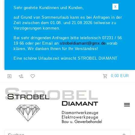
X
Sehr geehrte Kundinnen und Kunden,
auf Grund von Sommerurlaub kann es bei Anfragen in der
Zeit zwischen dem 01.08. und 21.08.2026 teilweise zu
Verzögerungen kommen.
Bei sehr dringenden Anfragen bitte telefonisch 07231 / 56
19 66 oder per Email an
strobeldiamant@gmx.de
vorab
klären. Wir danken Ihnen für Ihr Verständnis!
Eine schöne Urlaubszeit wünscht STROBEL DIAMANT
0,00 EUR