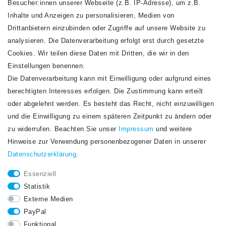
VERSANDARTEN
Besucher:innen unserer Webseite (z.B. IP-Adresse), um z.B.
Inhalte und Anzeigen zu personalisieren, Medien von
Drittanbietern einzubinden oder Zugriffe auf unsere Website zu
analysieren. Die Datenverarbeitung erfolgt erst durch gesetzte
Cookies. Wir teilen diese Daten mit Dritten, die wir in den
Einstellungen benennen.
Die Datenverarbeitung kann mit Einwilligung oder aufgrund eines
Newsletter
berechtigten Interesses erfolgen. Die Zustimmung kann erteilt
Newsletter
E-MAIL **
oder abgelehnt werden. Es besteht das Recht, nicht einzuwilligen
Honig
und die Einwilligung zu einem späteren Zeitpunkt zu ändern oder
Hiermit bestätige ich, dass ich die
Daten­schutz­erklärung
gelesen habe. Meine
zu widerrufen. Beachten Sie unser
Impressum
und weitere
Einwilligung kann ich jederzeit widerrufen.**
Hinweise zur Verwendung personenbezogener Daten in unserer
Daten­schutz­erklärung
.
Abonnieren
Essenziell
** Hierbei handelt es sich um ein Pflichtfeld.
Statistik
STAY CONNECTED.
Externe Medien
PayPal
Funktional