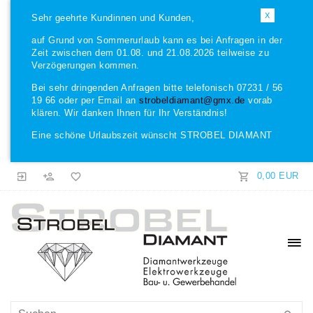
X
Sehr geehrte Kundinnen und Kunden,
auf Grund von Sommerurlaub kann es bei Anfragen in der
Zeit zwischen dem 01.08. und 21.08.2026 teilweise zu
Verzögerungen kommen.
Bei sehr dringenden Anfragen bitte telefonisch 07231 / 56
19 66 oder per Email an
strobeldiamant@gmx.de
vorab
klären. Wir danken Ihnen für Ihr Verständnis!
Eine schöne Urlaubszeit wünscht STROBEL DIAMANT
0,00 EUR