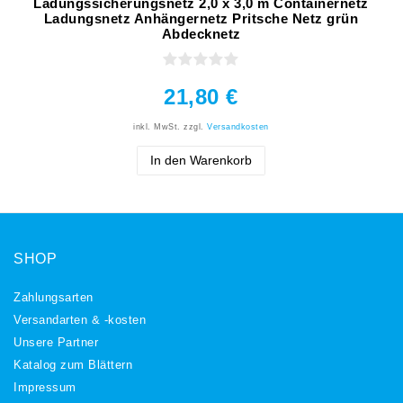
Ladungssicherungsnetz 2,0 x 3,0 m Containernetz
Ladungsnetz Anhängernetz Pritsche Netz grün
Abdecknetz
21,80 €
inkl. MwSt.
zzgl.
Versandkosten
In den Warenkorb
SHOP
Zahlungsarten
Versandarten & -kosten
Unsere Partner
Katalog zum Blättern
Impressum